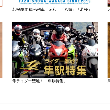
若桜鉄道 観光列車「昭和」「八頭」「若桜」
隼ライダー聖地！「隼駅特集」